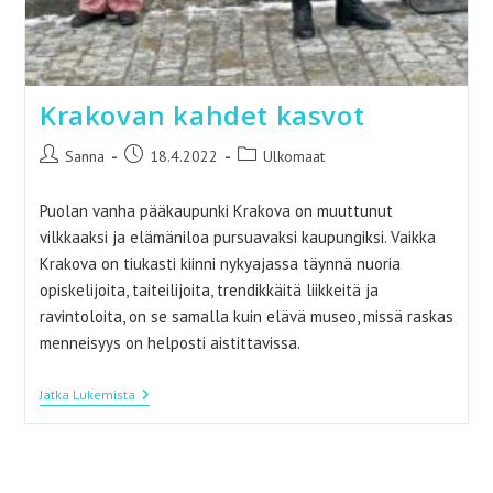
Krakovan kahdet kasvot
Artikkelin
Artikkeli
Artikkelin
Sanna
18.4.2022
Ulkomaat
kirjoittaja:
julkaistu:
kategoria:
Puolan vanha pääkaupunki Krakova on muuttunut
vilkkaaksi ja elämäniloa pursuavaksi kaupungiksi. Vaikka
Krakova on tiukasti kiinni nykyajassa täynnä nuoria
opiskelijoita, taiteilijoita, trendikkäitä liikkeitä ja
ravintoloita, on se samalla kuin elävä museo, missä raskas
menneisyys on helposti aistittavissa.
Krakovan
Jatka Lukemista
Kahdet
Kasvot