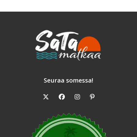
Seuraa somessa!