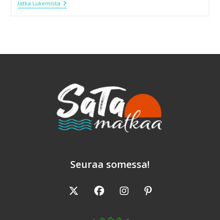
Pääsiäisen
Jatka Lukemista
Rahkapiirakka
Seuraa somessa!