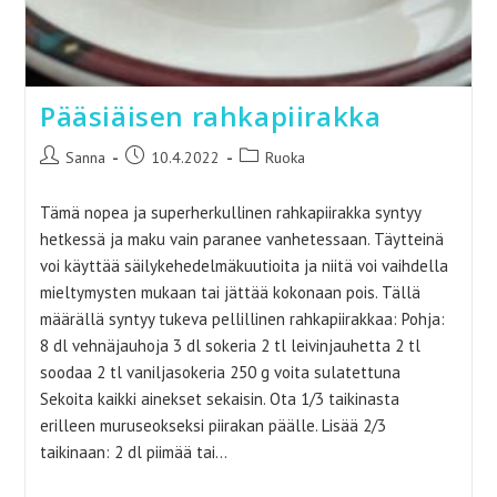
Pääsiäisen rahkapiirakka
Artikkelin
Artikkeli
Artikkelin
Sanna
10.4.2022
Ruoka
kirjoittaja:
julkaistu:
kategoria:
Tämä nopea ja superherkullinen rahkapiirakka syntyy
hetkessä ja maku vain paranee vanhetessaan. Täytteinä
voi käyttää säilykehedelmäkuutioita ja niitä voi vaihdella
mieltymysten mukaan tai jättää kokonaan pois. Tällä
määrällä syntyy tukeva pellillinen rahkapiirakkaa: Pohja:
8 dl vehnäjauhoja 3 dl sokeria 2 tl leivinjauhetta 2 tl
soodaa 2 tl vaniljasokeria 250 g voita sulatettuna
Sekoita kaikki ainekset sekaisin. Ota 1/3 taikinasta
erilleen muruseokseksi piirakan päälle. Lisää 2/3
taikinaan: 2 dl piimää tai…