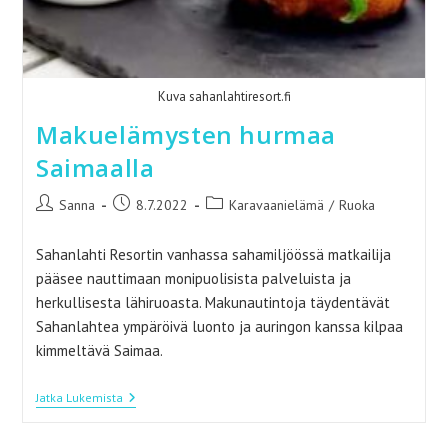
Kuva sahanlahtiresort.fi
Makuelämysten hurmaa
Saimaalla
Artikkelin
Artikkeli
Artikkelin
Sanna
8.7.2022
Karavaanielämä
/
Ruoka
kirjoittaja:
julkaistu:
kategoria:
Sahanlahti Resortin vanhassa sahamiljöössä matkailija
pääsee nauttimaan monipuolisista palveluista ja
herkullisesta lähiruoasta. Makunautintoja täydentävät
Sahanlahtea ympäröivä luonto ja auringon kanssa kilpaa
kimmeltävä Saimaa.
Makuelämysten
Jatka Lukemista
Hurmaa
Saimaalla