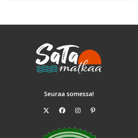
On
Oiva
Tapa
Tutustua
Pieniin
Karibianmeren
Saariin
Seuraa somessa!