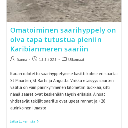
Omatoiminen saarihyppely on
oiva tapa tutustua pieniin
Karibianmeren saariin
Artikkelin
Artikkeli
Artikkelin
Sanna
13.3.2023
Ulkomaat
kirjoittaja:
julkaistu:
kategoria:
Kauan odotettu saarihyppelymme käsitti kolme eri saarta:
St Maarten, St Barts ja Anguilla. Vaikka etäisyys saarten
välillä on vain parinkymmenen kilometrin luokkaa, silti
nämä saaret ovat keskenään täysin erilaisia. Ainoat
yhdistävät tekijät saarille ovat upeat rannat ja +28
aurinkoinen ilmasto
Omatoiminen
Jatka Lukemista
Saarihyppely