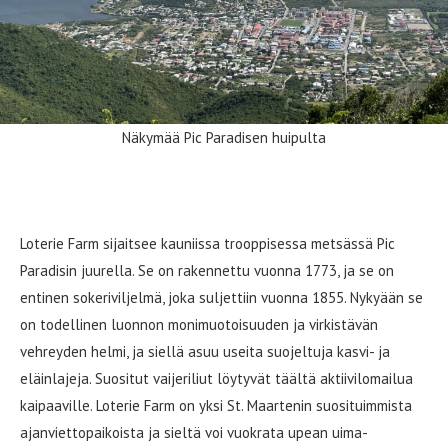
Näkymää Pic Paradisen huipulta
Loterie Farm
Loterie Farm sijaitsee kauniissa trooppisessa metsässä Pic
Paradisin juurella. Se on rakennettu vuonna 1773, ja se on
entinen sokeriviljelmä, joka suljettiin vuonna 1855. Nykyään se
on todellinen luonnon monimuotoisuuden ja virkistävän
vehreyden helmi, ja siellä asuu useita suojeltuja kasvi- ja
eläinlajeja. Suositut vaijeriliut löytyvät täältä aktiivilomailua
kaipaaville. Loterie Farm on yksi St. Maartenin suosituimmista
ajanviettopaikoista ja sieltä voi vuokrata upean uima-