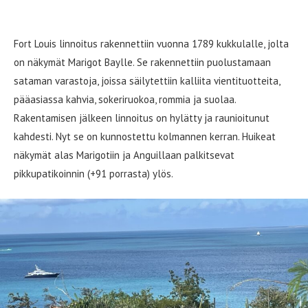
Fort Louis
Fort Louis linnoitus rakennettiin vuonna 1789 kukkulalle, jolta
on näkymät Marigot Baylle. Se rakennettiin puolustamaan
sataman varastoja, joissa säilytettiin kalliita vientituotteita,
pääasiassa kahvia, sokeriruokoa, rommia ja suolaa.
Rakentamisen jälkeen linnoitus on hylätty ja raunioitunut
kahdesti. Nyt se on kunnostettu kolmannen kerran. Huikeat
näkymät alas Marigotiin ja Anguillaan palkitsevat
pikkupatikoinnin (+91 porrasta) ylös.