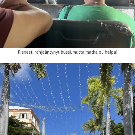
Pienesti rähjääntynyt bussi, mutta matka oli halpa!