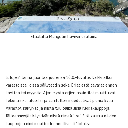
Etualalla Marigotin huvivenesatama
Lolo-ravintoloista löydät saaren
maukkaimmat herkut
Lolojen” tarina juontaa juurensa 1600-luvulle. Kaikki alkoi
varastoista, joissa säilytettiin sekä Orjat että tavarat ennen
käyttöä tai myyntiä. Ajan myötä orjien asuintilat muuttuivat
kokonaisiksi alueiksi ja vähitellen muodostivat pieniä kyliä.
Varastot säilyivät ja niistä tuli paikallisia ruokakauppoja.
Jälleenmyyjät käyttivät niistä nimeä ”lot”. Sitä kautta näiden
kauppojen nimi muuttui luonnollisesti ”loloksi”.