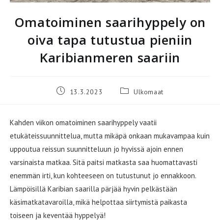
Omatoiminen saarihyppely on
oiva tapa tutustua pieniin
Karibianmeren saariin
Artikkeli
Artikkelin
13.3.2023
Ulkomaat
julkaistu:
kategoria:
Kahden viikon omatoiminen saarihyppely vaatii
etukäteissuunnittelua, mutta mikäpä onkaan mukavampaa kuin
uppoutua reissun suunnitteluun jo hyvissä ajoin ennen
varsinaista matkaa. Sitä paitsi matkasta saa huomattavasti
enemmän irti, kun kohteeseen on tutustunut jo ennakkoon.
Lämpöisillä Karibian saarilla pärjää hyvin pelkästään
käsimatkatavaroilla, mikä helpottaa siirtymistä paikasta
toiseen ja keventää hyppelyä!