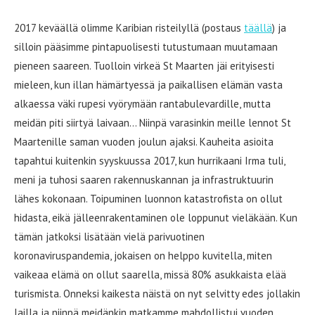
2017 keväällä olimme Karibian risteilyllä (postaus
täällä
) ja
silloin pääsimme pintapuolisesti tutustumaan muutamaan
pieneen saareen. Tuolloin virkeä St Maarten jäi erityisesti
mieleen, kun illan hämärtyessä ja paikallisen elämän vasta
alkaessa väki rupesi vyörymään rantabulevardille, mutta
meidän piti siirtyä laivaan… Niinpä varasinkin meille lennot St
Maartenille saman vuoden joulun ajaksi. Kauheita asioita
tapahtui kuitenkin syyskuussa 2017, kun hurrikaani Irma tuli,
meni ja tuhosi saaren rakennuskannan ja infrastruktuurin
lähes kokonaan. Toipuminen luonnon katastrofista on ollut
hidasta, eikä jälleenrakentaminen ole loppunut vieläkään. Kun
tämän jatkoksi lisätään vielä parivuotinen
koronaviruspandemia, jokaisen on helppo kuvitella, miten
vaikeaa elämä on ollut saarella, missä 80% asukkaista elää
turismista. Onneksi kaikesta näistä on nyt selvitty edes jollakin
lailla ja niinpä meidänkin matkamme mahdollistui vuoden