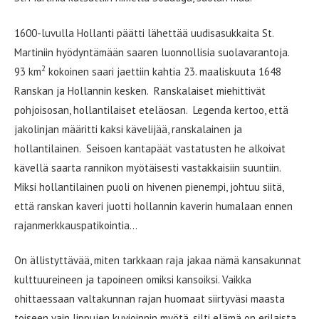
1600-luvulla Hollanti päätti lähettää uudisasukkaita St.
Martiniin hyödyntämään saaren luonnollisia suolavarantoja.
2
93 km
kokoinen saari jaettiin kahtia 23. maaliskuuta 1648
Ranskan ja Hollannin kesken. Ranskalaiset miehittivät
pohjoisosan, hollantilaiset eteläosan. Legenda kertoo, että
jakolinjan määritti kaksi kävelijää, ranskalainen ja
hollantilainen. Seisoen kantapäät vastatusten he alkoivat
kävellä saarta rannikon myötäisesti vastakkaisiin suuntiin.
Miksi hollantilainen puoli on hivenen pienempi, johtuu siitä,
että ranskan kaveri juotti hollannin kaverin humalaan ennen
rajanmerkkauspatikointia…
On ällistyttävää, miten tarkkaan raja jakaa nämä kansakunnat
kulttuureineen ja tapoineen omiksi kansoiksi. Vaikka
ohittaessaan valtakunnan rajan huomaat siirtyväsi maasta
toiseen vain lippujen kuvioinnin myötä, silti elämä on erilaista