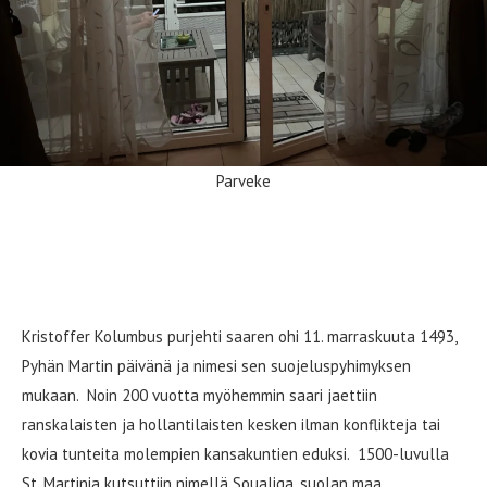
Parveke
Saint-Martin
ja
Sint Maarten
–
historiasta nykypäivään
Kristoffer Kolumbus purjehti saaren ohi 11. marraskuuta 1493,
Pyhän Martin päivänä ja nimesi sen suojeluspyhimyksen
mukaan. Noin 200 vuotta myöhemmin saari jaettiin
ranskalaisten ja hollantilaisten kesken ilman konflikteja tai
kovia tunteita molempien kansakuntien eduksi. 1500-luvulla
St. Martinia kutsuttiin nimellä Soualiga, suolan maa.