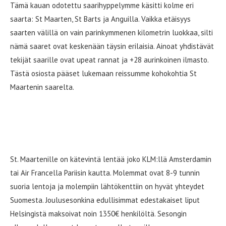
Tämä kauan odotettu saarihyppelymme käsitti kolme eri
saarta: St Maarten, St Barts ja Anguilla. Vaikka etäisyys
saarten välillä on vain parinkymmenen kilometrin luokkaa, silti
nämä saaret ovat keskenään täysin erilaisia. Ainoat yhdistävät
tekijät saarille ovat upeat rannat ja +28 aurinkoinen ilmasto.
Tästä osiosta pääset lukemaan reissumme kohokohtia St
Maartenin saarelta.
Saint-Martin & Sint Maarten – Ranska ja
Hollanti samalla saarella
St. Maartenille on kätevintä lentää joko KLM:llä Amsterdamin
tai Air Francella Pariisin kautta. Molemmat ovat 8-9 tunnin
suoria lentoja ja molempiin lähtökenttiin on hyvät yhteydet
Suomesta. Joulusesonkina edullisimmat edestakaiset liput
Helsingistä maksoivat noin 1350€ henkilöltä. Sesongin