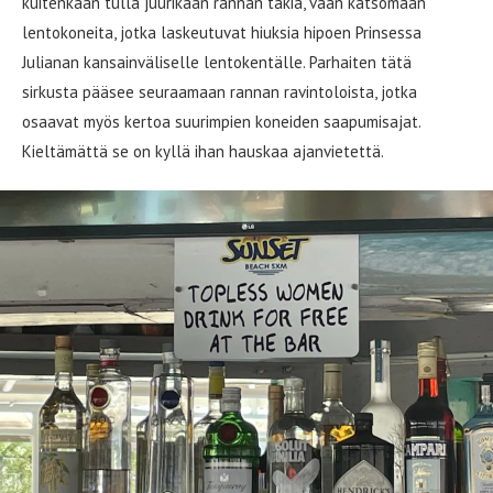
kuitenkaan tulla juurikaan rannan takia, vaan katsomaan
lentokoneita, jotka laskeutuvat hiuksia hipoen Prinsessa
Julianan kansainväliselle lentokentälle. Parhaiten tätä
sirkusta pääsee seuraamaan rannan ravintoloista, jotka
osaavat myös kertoa suurimpien koneiden saapumisajat.
Kieltämättä se on kyllä ihan hauskaa ajanvietettä.