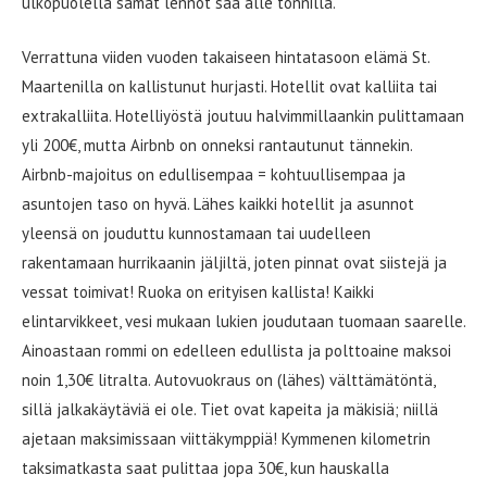
ulkopuolella samat lennot saa alle tonnilla.
Verrattuna viiden vuoden takaiseen hintatasoon elämä St.
Maartenilla on kallistunut hurjasti. Hotellit ovat kalliita tai
extrakalliita. Hotelliyöstä joutuu halvimmillaankin pulittamaan
yli 200€, mutta Airbnb on onneksi rantautunut tännekin.
Airbnb-majoitus on edullisempaa = kohtuullisempaa ja
asuntojen taso on hyvä. Lähes kaikki hotellit ja asunnot
yleensä on jouduttu kunnostamaan tai uudelleen
rakentamaan hurrikaanin jäljiltä, joten pinnat ovat siistejä ja
vessat toimivat! Ruoka on erityisen kallista! Kaikki
elintarvikkeet, vesi mukaan lukien joudutaan tuomaan saarelle.
Ainoastaan rommi on edelleen edullista ja polttoaine maksoi
noin 1,30€ litralta. Autovuokraus on (lähes) välttämätöntä,
sillä jalkakäytäviä ei ole. Tiet ovat kapeita ja mäkisiä; niillä
ajetaan maksimissaan viittäkymppiä! Kymmenen kilometrin
taksimatkasta saat pulittaa jopa 30€, kun hauskalla