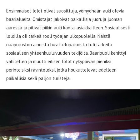
Ensimmäiset lolot olivat suosittuja, yömyöhään auki olevia
baarialueita. Omistajat jakoivat paikallisia juoruja juoman
ääressä ja pitivät piikin auki kanta-asiakkailleen. Sosiaalisesti
loloilla oli tärkeä rooli työajan ulkopuolella. Näistä
naapuruston ainoista huvittelupaikoista tuli tärkeitä
sosiaalisen yhteenkuuluvuuden tekijöitä. Baaripuoli kehittyi
vähitellen ja muutti eilisen lolot nykypäivän pieniksi
perinteisiksi ravintoloksi, jotka houkuttelevat edelleen
paikallisia sekä paljon turisteja.