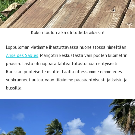
Kukon laulun aika oli todella aikaisin!
Loppuloman vietimme ihastuttavassa huoneistossa nimeltään
Anse des Sables
, Marigotin keskustasta vain puolen kilometrin
päässä. Tästä oli näppärä lähteä tutustumaan erityisesti
Ranskan puoleiselle osalle. Täällä ollessamme emme edes
vuokranneet autoa, vaan liikuimme pääsääntöisesti jalkaisin ja
bussilla.