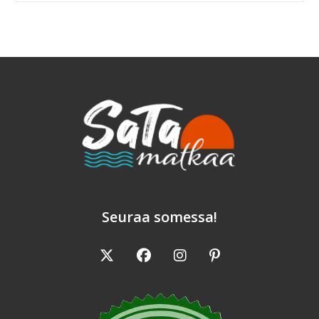
On
Oiva
Tapa
Tutustua
Pieniin
Karibianmeren
Saariin
Seuraa somessa!