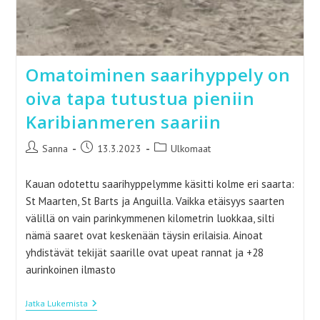
Omatoiminen saarihyppely on
oiva tapa tutustua pieniin
Karibianmeren saariin
Artikkelin
Artikkeli
Artikkelin
Sanna
13.3.2023
Ulkomaat
kirjoittaja:
julkaistu:
kategoria:
Kauan odotettu saarihyppelymme käsitti kolme eri saarta:
St Maarten, St Barts ja Anguilla. Vaikka etäisyys saarten
välillä on vain parinkymmenen kilometrin luokkaa, silti
nämä saaret ovat keskenään täysin erilaisia. Ainoat
yhdistävät tekijät saarille ovat upeat rannat ja +28
aurinkoinen ilmasto
Omatoiminen
Jatka Lukemista
Saarihyppely