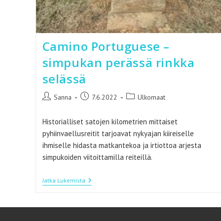
Camino Portuguese –
simpukan perässä rinkka
selässä
Artikkelin
Artikkeli
Artikkelin
Sanna
7.6.2022
Ulkomaat
kirjoittaja:
julkaistu:
kategoria:
Historialliset satojen kilometrien mittaiset
pyhiinvaellusreitit tarjoavat nykyajan kiireiselle
ihmiselle hidasta matkantekoa ja irtiottoa arjesta
simpukoiden viitoittamilla reiteillä.
Camino
Jatka Lukemista
Portuguese
–
Simpukan
Perässä
Rinkka