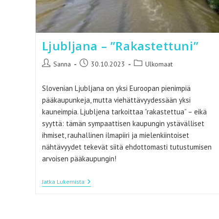
Ljubljana – ”Rakastettuni”
Artikkelin
Artikkeli
Artikkelin
Sanna
30.10.2023
Ulkomaat
kirjoittaja:
julkaistu:
kategoria:
Slovenian Ljubljana on yksi Euroopan pienimpiä
pääkaupunkeja, mutta viehättävyydessään yksi
kauneimpia. Ljubljena tarkoittaa ”rakastettua” – eikä
syyttä: tämän sympaattisen kaupungin ystävälliset
ihmiset, rauhallinen ilmapiiri ja mielenkiintoiset
nähtävyydet tekevät siitä ehdottomasti tutustumisen
arvoisen pääkaupungin!
Ljubljana
Jatka Lukemista
–
”Rakastettuni”