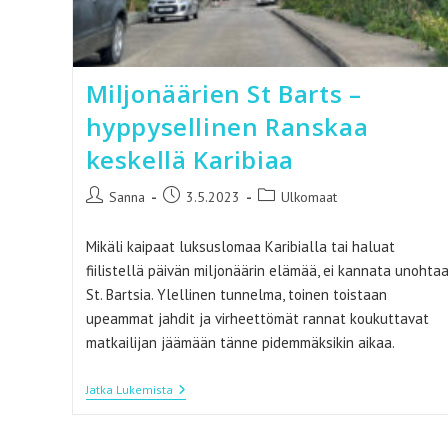
Miljonäärien St Barts –
hyppysellinen Ranskaa
keskellä Karibiaa
Artikkelin
Artikkeli
Artikkelin
Sanna
3.5.2023
Ulkomaat
kirjoittaja:
julkaistu:
kategoria:
Mikäli kaipaat luksuslomaa Karibialla tai haluat
fiilistellä päivän miljonäärin elämää, ei kannata unohta
St. Bartsia. Ylellinen tunnelma, toinen toistaan
upeammat jahdit ja virheettömät rannat koukuttavat
matkailijan jäämään tänne pidemmäksikin aikaa.
Miljonäärien
Jatka Lukemista
St
Barts
–