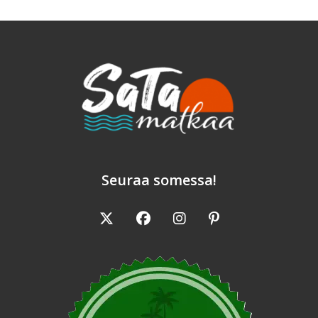
Seuraa somessa!