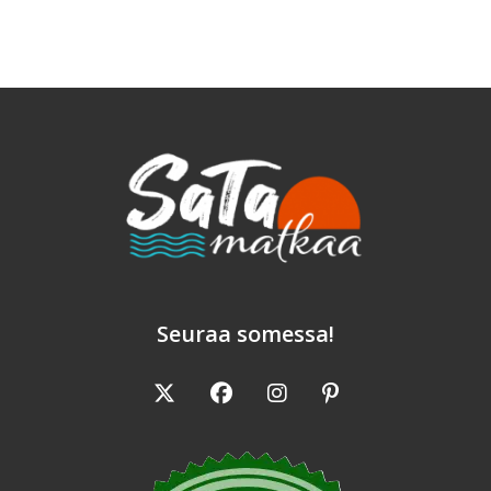
–
Hyppysellinen
Ranskaa
Keskellä
Karibiaa
Seuraa somessa!