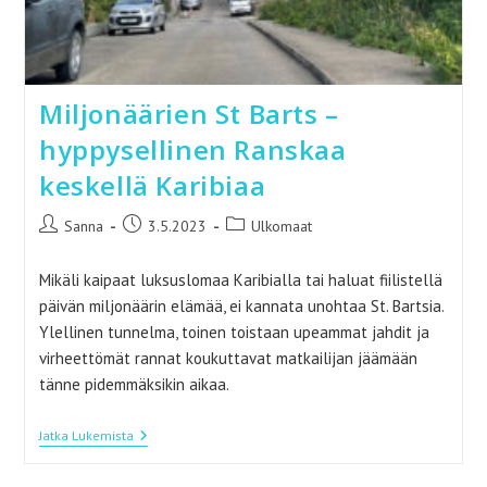
Miljonäärien St Barts –
hyppysellinen Ranskaa
keskellä Karibiaa
Artikkelin
Artikkeli
Artikkelin
Sanna
3.5.2023
Ulkomaat
kirjoittaja:
julkaistu:
kategoria:
Mikäli kaipaat luksuslomaa Karibialla tai haluat fiilistellä
päivän miljonäärin elämää, ei kannata unohtaa St. Bartsia.
Ylellinen tunnelma, toinen toistaan upeammat jahdit ja
virheettömät rannat koukuttavat matkailijan jäämään
tänne pidemmäksikin aikaa.
Miljonäärien
Jatka Lukemista
St
Barts