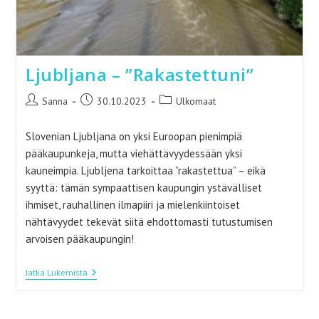
Ljubljana – ”Rakastettuni”
Artikkelin
Artikkeli
Artikkelin
Sanna
30.10.2023
Ulkomaat
kirjoittaja:
julkaistu:
kategoria:
Slovenian Ljubljana on yksi Euroopan pienimpiä
pääkaupunkeja, mutta viehättävyydessään yksi
kauneimpia. Ljubljena tarkoittaa ”rakastettua” – eikä
syyttä: tämän sympaattisen kaupungin ystävälliset
ihmiset, rauhallinen ilmapiiri ja mielenkiintoiset
nähtävyydet tekevät siitä ehdottomasti tutustumisen
arvoisen pääkaupungin!
Ljubljana
Jatka Lukemista
–
”Rakastettuni”