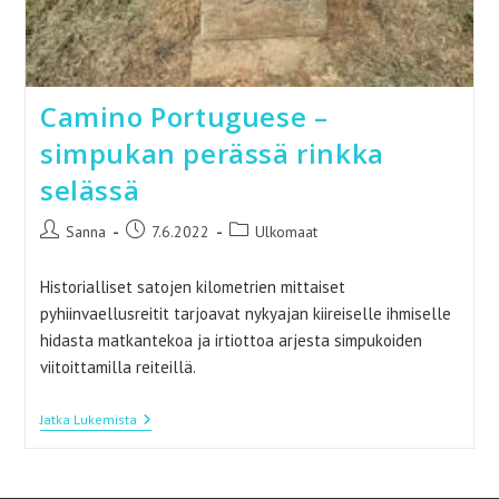
Camino Portuguese –
simpukan perässä rinkka
selässä
Artikkelin
Artikkeli
Artikkelin
Sanna
7.6.2022
Ulkomaat
kirjoittaja:
julkaistu:
kategoria:
Historialliset satojen kilometrien mittaiset
pyhiinvaellusreitit tarjoavat nykyajan kiireiselle ihmiselle
hidasta matkantekoa ja irtiottoa arjesta simpukoiden
viitoittamilla reiteillä.
Camino
Jatka Lukemista
Portuguese
–
Simpukan
Perässä