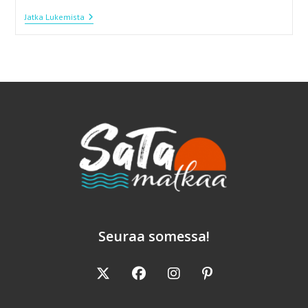
Valparaiso
Jatka Lukemista
–
Tyynenmeren
Jalokivi
Säihkyy
Kaikissa
Väreissä
Seuraa somessa!