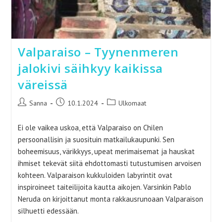
Valparaiso – Tyynenmeren
jalokivi säihkyy kaikissa
väreissä
Artikkelin
Artikkeli
Artikkelin
Sanna
10.1.2024
Ulkomaat
kirjoittaja:
julkaistu:
kategoria:
Ei ole vaikea uskoa, että Valparaiso on Chilen
persoonallisin ja suosituin matkailukaupunki. Sen
boheemisuus, värikkyys, upeat merimaisemat ja hauskat
ihmiset tekevät siitä ehdottomasti tutustumisen arvoisen
kohteen. Valparaison kukkuloiden labyrintit ovat
inspiroineet taiteilijoita kautta aikojen. Varsinkin Pablo
Neruda on kirjoittanut monta rakkausrunoaan Valparaison
silhuetti edessään.