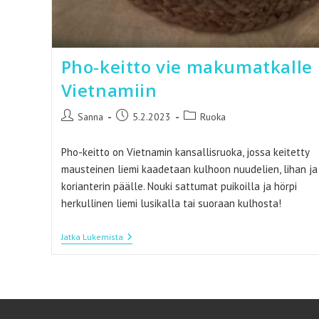
Pho-keitto vie makumatkalle
Vietnamiin
Artikkelin
Artikkeli
Artikkelin
Sanna
5.2.2023
Ruoka
kirjoittaja:
julkaistu:
kategoria:
Pho-keitto on Vietnamin kansallisruoka, jossa keitetty
mausteinen liemi kaadetaan kulhoon nuudelien, lihan ja
korianterin päälle. Nouki sattumat puikoilla ja hörpi
herkullinen liemi lusikalla tai suoraan kulhosta!
Pho-
Jatka Lukemista
Keitto
Vie
Makumatkalle
Vietnamiin