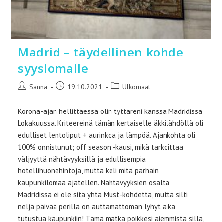
Madrid – täydellinen kohde
syyslomalle
Artikkelin
Artikkeli
Artikkelin
Sanna
19.10.2021
Ulkomaat
kirjoittaja:
julkaistu:
kategoria:
Korona-ajan hellittäessä olin tyttäreni kanssa Madridissa
Lokakuussa. Kriteereinä tämän kertaiselle äkkilähdöllä oli
edulliset lentoliput + aurinkoa ja lämpöä. Ajankohta oli
100% onnistunut; off season -kausi, mikä tarkoittaa
väljyyttä nähtävyyksillä ja edullisempia
hotellihuonehintoja, mutta keli mitä parhain
kaupunkilomaa ajatellen. Nähtävyyksien osalta
Madridissa ei ole sitä yhtä Must-kohdetta, mutta silti
neljä päivää perillä on auttamattoman lyhyt aika
tutustua kaupunkiin! Tämä matka poikkesi aiemmista sillä,