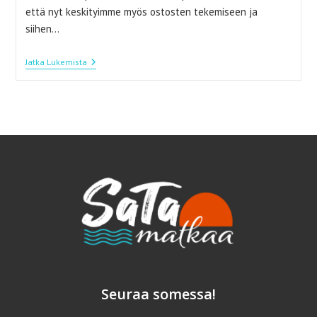
että nyt keskityimme myös ostosten tekemiseen ja
siihen…
Madrid
Jatka Lukemista
–
Täydellinen
Kohde
Syyslomalle
Seuraa somessa!