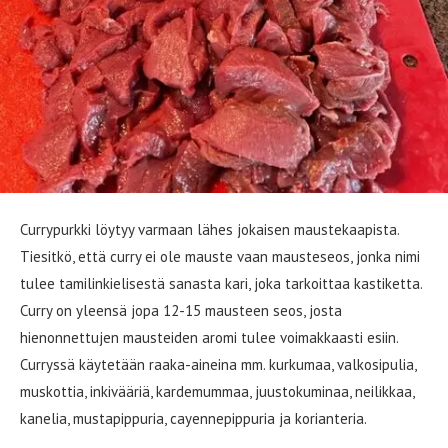
Currypurkki löytyy varmaan lähes jokaisen maustekaapista.
Tiesitkö, että curry ei ole mauste vaan mausteseos, jonka nimi
tulee tamilinkielisestä sanasta kari, joka tarkoittaa kastiketta.
Curry on yleensä jopa 12-15 mausteen seos, josta
hienonnettujen mausteiden aromi tulee voimakkaasti esiin.
Curryssä käytetään raaka-aineina mm. kurkumaa, valkosipulia,
muskottia, inkivääriä, kardemummaa, juustokuminaa, neilikkaa,
kanelia, mustapippuria, cayennepippuria ja korianteria.