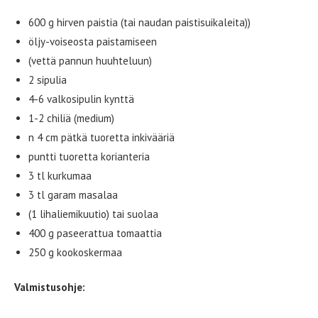
600 g hirven paistia (tai naudan paistisuikaleita))
öljy-voiseosta paistamiseen
(vettä pannun huuhteluun)
2 sipulia
4-6 valkosipulin kynttä
1-2 chiliä (medium)
n 4 cm pätkä tuoretta inkivääriä
puntti tuoretta korianteria
3 tl kurkumaa
3 tl garam masalaa
(1 lihaliemikuutio) tai suolaa
400 g paseerattua tomaattia
250 g kookoskermaa
Valmistusohje: