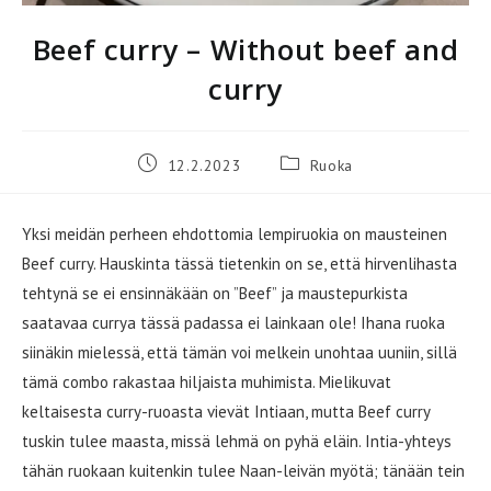
Beef curry – Without beef and
curry
Artikkeli
Artikkelin
12.2.2023
Ruoka
julkaistu:
kategoria:
Yksi meidän perheen ehdottomia lempiruokia on mausteinen
Beef curry. Hauskinta tässä tietenkin on se, että hirvenlihasta
tehtynä se ei ensinnäkään on ”Beef” ja maustepurkista
saatavaa currya tässä padassa ei lainkaan ole! Ihana ruoka
siinäkin mielessä, että tämän voi melkein unohtaa uuniin, sillä
tämä combo rakastaa hiljaista muhimista. Mielikuvat
keltaisesta curry-ruoasta vievät Intiaan, mutta Beef curry
tuskin tulee maasta, missä lehmä on pyhä eläin. Intia-yhteys
tähän ruokaan kuitenkin tulee Naan-leivän myötä; tänään tein