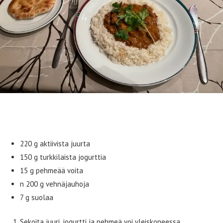
Naan-leivät hapanjuurella
220 g aktiivista juurta
150 g turkkilaista jogurttia
15 g pehmeää voita
n 200 g vehnäjauhoja
7 g suolaa
Sekoita juuri, jogurtti ja pehmeä voi yleiskoneessa.