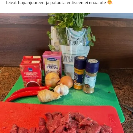
leivät hapanjuureen ja paluuta entiseen ei enää ole
.