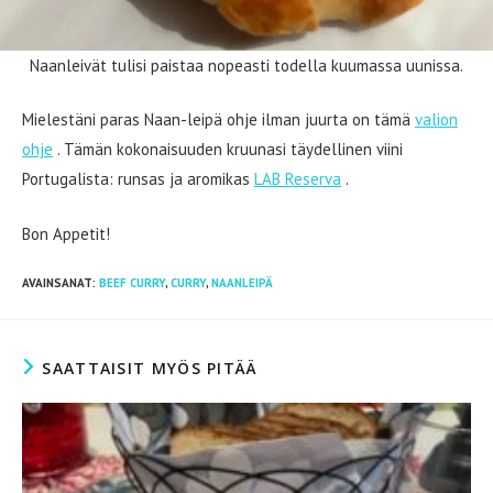
Naanleivät tulisi paistaa nopeasti todella kuumassa uunissa.
Mielestäni paras Naan-leipä ohje ilman juurta on tämä
valion
ohje
. Tämän kokonaisuuden kruunasi täydellinen viini
Portugalista: runsas ja aromikas
LAB Reserva
.
Bon Appetit!
AVAINSANAT
:
BEEF CURRY
,
CURRY
,
NAANLEIPÄ
SAATTAISIT MYÖS PITÄÄ