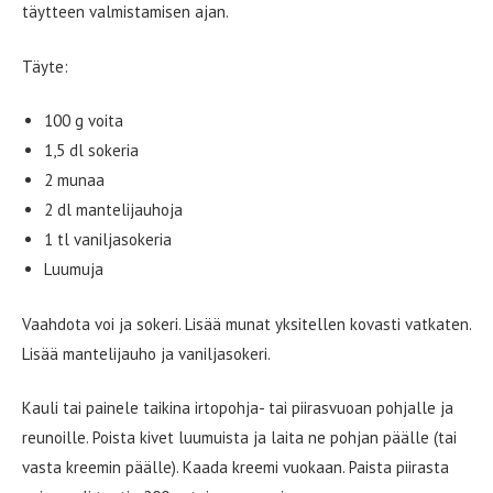
täytteen valmistamisen ajan.
Täyte:
100 g voita
1,5 dl sokeria
2 munaa
2 dl mantelijauhoja
1 tl vaniljasokeria
Luumuja
Vaahdota voi ja sokeri. Lisää munat yksitellen kovasti vatkaten.
Lisää mantelijauho ja vaniljasokeri.
Kauli tai painele taikina irtopohja- tai piirasvuoan pohjalle ja
reunoille. Poista kivet luumuista ja laita ne pohjan päälle (tai
vasta kreemin päälle). Kaada kreemi vuokaan. Paista piirasta