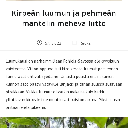
Kirpeän luumun ja pehmeän
mantelin mehevä liitto
Artikkeli
Artikkelin
6.9.2022
Ruoka
julkaistu:
kategoria:
Luumukausi on parhaimmillaan Pohjois-Savossa elo-syyskuun
vaihteessa. Viikonloppuna tuli kiire kerätä luumut pois ennen
kuin oravat ehtivät syödä ne! Omasta puusta ensimmäinen
kunnon sato päätyi ystäville lahjaksi ja tähän suussa sulavaan
piirakkaan. Vaikka luumut olivatkin makeita kuin karkit,
yllättävän kirpeäksi ne muuttuivat paiston aikana. Siksi lisäsin
pintaan vielä pikeeriä.