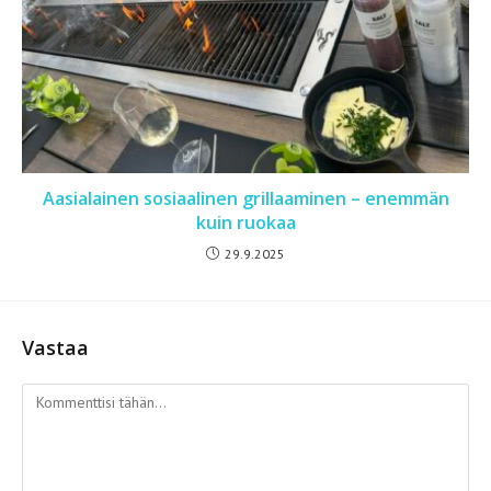
Aasialainen sosiaalinen grillaaminen – enemmän
kuin ruokaa
29.9.2025
Vastaa
Kommentti