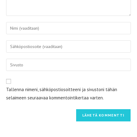
Kirjoita
nimesi
tai
Kirjoita
käyttäjätunnuksesi
sähköpostiosoitteesi
kommentoidaksesi
kommentoidaksesi
Kirjoita
sivustosi
verkko-
osoite/URL
Tallenna nimeni, sähköpostiosoitteeni ja sivustoni tähän
(valinnainen)
selaimeen seuraavaa kommentointikertaa varten.