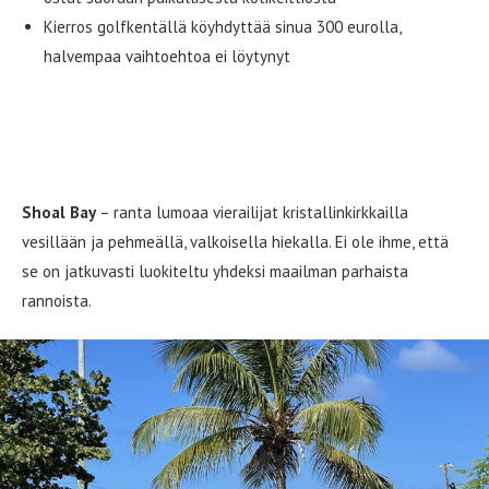
Kierros golfkentällä köyhdyttää sinua 300 eurolla,
halvempaa vaihtoehtoa ei löytynyt
Anguillassa on 33 lumoavan kaunista
rantaa – tässä niistä muutama…
Shoal Bay
– ranta lumoaa vierailijat kristallinkirkkailla
vesillään ja pehmeällä, valkoisella hiekalla. Ei ole ihme, että
se on jatkuvasti luokiteltu yhdeksi maailman parhaista
rannoista.