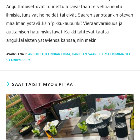
Anguillalaiset ovat tunnettuja tavastaan ​​tervehtiä muita
ihmisiä, tunsivat he heidät tai eivät. Saaren sanotaankin olevan
maailman ystävällisin ”pikkukaupunki”. Vieraanvaraisuus ja
auttamisen halu mykistävät. Kaikki lähtevät täältä
anguillalaisten ystäviensä kanssa, niin mekin.
AVAINSANAT
:
ANGUILLA
,
KARIBIAN LOMA
,
KARIBIAN SAARET
,
OMATOIMIMATKA
,
SAARIHYPPELY
SAATTAISIT MYÖS PITÄÄ