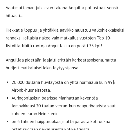
Vaatimattoman julkisivun takana Anguilla paljastaa itsensä
hitaasti…
Hiekkatie loppuu ja yhtäkkiä aavikko muuttuu valkohiekkaiseksi
rannaksi, jollaisia näkee vain matkailusivustojen Top 10-
listoilla. Näitä rantoja Anguillassa on peräti 33 kpl!
Anguillaa pidetään laajalti erittäin korkeatasoisena, mutta
budjettimatkalaisellekin löytyy sijansa;
20 000 dollaria huvilayöstä on yhtä normaalia kuin 99$
Airbnb-huoneistosta.
Auringonlaskun baarissa Manhattan keventää
lompakkoasi 20 taalan verran, kun naapuribaarista saat
kahden euron Heinekenin.
on 6 tähden huippuruokaa, mutta parasta kotiruokaa
ostat suoraan paikallisesta kotikeittiöstä