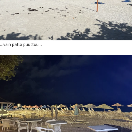
…vain pallo puuttuu…