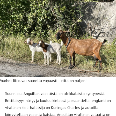
Vuohet liikkuvat saarella vapaasti – niitä on paljon!
Suurin osa Anguillan väestöstä on afrikkalaista syntyperää.
Brittiläisyys näkyy ja kuuluu kielessä ja maantiellä; englanti on
virallinen kieli, hallitsija on Kuningas Charles ja autoilla
körryytellään vasenta kaistaa. Anguillan virallinen valuutta on