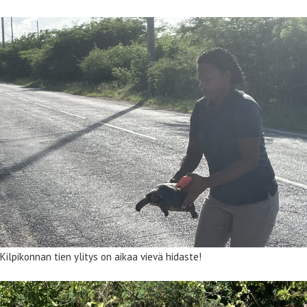
Kilpikonnan tien ylitys on aikaa vievä hidaste!