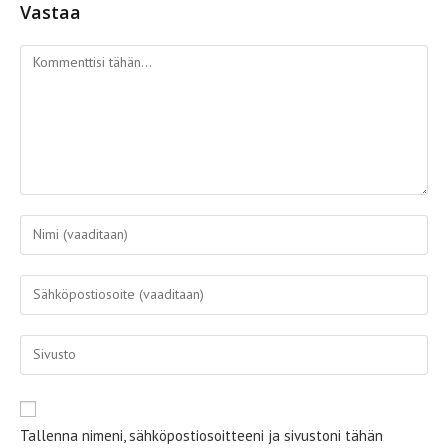
Vastaa
Kommentti
Kirjoita
nimesi
tai
Kirjoita
käyttäjätunnuksesi
sähköpostiosoitteesi
kommentoidaksesi
kommentoidaksesi
Kirjoita
sivustosi
verkko-
osoite/URL
Tallenna nimeni, sähköpostiosoitteeni ja sivustoni tähän
(valinnainen)