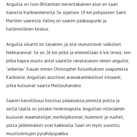
Anguilla on Ison-Britannian merentakainen alue on saari
itäisellä Karibianmerellä. Se sijaitsee 19 km pohjoiseen Saint
Martinin saaresta. Valley on saaren pääkaupunki ja
hallinnollinen keskus.
Anguilla siluetti on tasainen, ja sitä reunustavat valkoiset
hiekkarannat. Se on 26 km pitkä ja enimmillään 6 km leveä; sen
pitkä kapea muoto antoi saarelle ranskalaisen nimen anguille,
”ankerias”. Kauan ennen Christopher Kolumbuksen saapumista
Karibialle, Anguillan asuttivat arawakaninkieliset intiaanit,
jotka kutsuivat saarta Malliouhanaksi.
Saaren kasvillisuus koostuu pääasiassa pienistä puista ja
siellä täällä on joitakin hedelmäpuita. Anguillan villieläimiin
kuuluvat maamatelijat, merikilpikonnat, hummerit ja vuohet,
joista jälkimmäiset ovat kaikkialla. Saari on myös suosittu
muuttolintujen pysähdyspaikka.