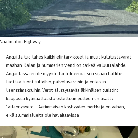
Vaatimaton Highway
Anguilla tuo lähes kaikki elintarvikkeet ja muut kulutustavarat
maahan. Kalan ja hummerien vienti on tärkeä valuuttalähde.
Anguillassa ei ole myynti- tai tuloveroa. Sen sijaan hallitus
luottaa tuontitulleihin, palveluveroihin ja erilaisiin
lisenssimaksuihin. Verot ällistyttävät äkkinäisen turistin:
kaupassa kylmäaltaasta ostettuun pulloon on lisätty
”viilennysvero”.. Äärimmäisen köyhyyden merkkejä on vähän,
eikä slummialueita ole havaittavissa.